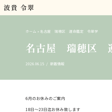
コ
ン
テ
ホーム
»
名古屋 瑞穂区 運命鑑定 令翠学
ン
ツ
名古屋 瑞穂区 
へ
ス
キ
2026.06.15
新着情報
ッ
プ
6月のお休みのご案内
18日～23日迄お休み致します