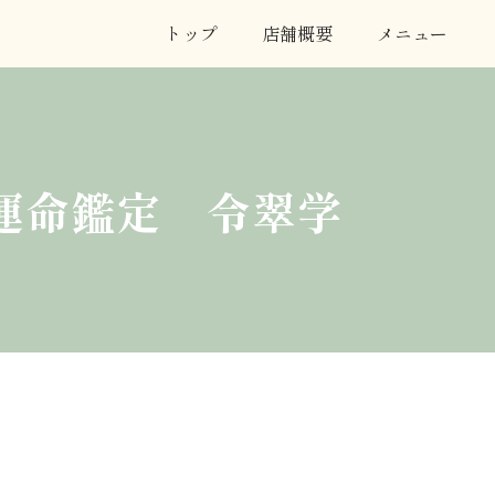
トップ
店舗概要
メニュー
運命鑑定 令翠学