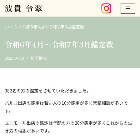
コ
ン
ホーム
»
令和6年4月～令和7年3月鑑定数
テ
ン
令和6年4月～令和7年3月鑑定数
ツ
へ
2025.04.13
新着情報
ス
キ
ッ
プ
382名の方の鑑定をさせていただきました。
パルコ出店の鑑定は若い人の10分鑑定が多く恋愛相談が多いで
す。
ユニモール出店の鑑定は年配の方の20分鑑定が多くこれからの生
き方の相談が多いです。